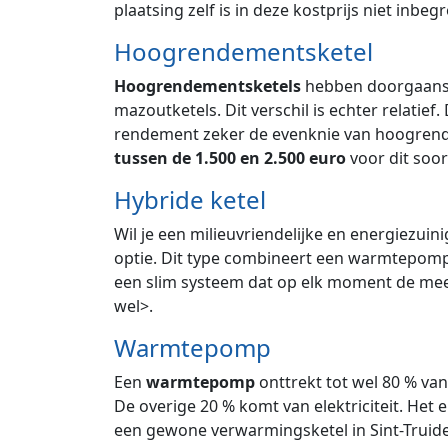
plaatsing zelf is in deze kostprijs niet inbeg
Hoogrendementsketel
Hoogrendementsketels
hebben doorgaans 
mazoutketels. Dit verschil is echter relatie
rendement zeker de evenknie van hoogrende
tussen de 1.500 en 2.500 euro
voor dit soort
Hybride ketel
Wil je een milieuvriendelijke en energiezuin
optie. Dit type combineert een warmtepomp 
een slim systeem dat op elk moment de meest
wel>.
Warmtepomp
Een
warmtepomp
onttrekt tot wel 80 % va
De overige 20 % komt van elektriciteit. Het e
een gewone verwarmingsketel in Sint-Truid