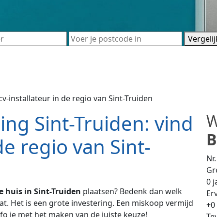
Vergeli
v-installateur in de regio van Sint-Truiden
ng Sint-Truiden: vind
W
B
de regio van Sint-
Nr.
Gr
0
j
 huis in Sint-Truiden
plaatsen? Bedenk dan welk
Erv
aat. Het is een grote investering. Een miskoop vermijd
+
0
nfo je met het maken van de juiste keuze!
Te