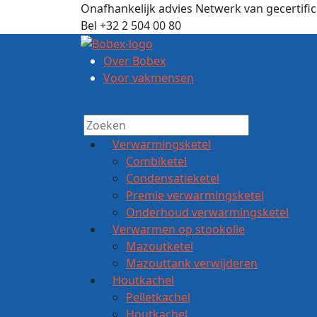
Onafhankelijk advies
Netwerk van gecertifi
Bel +32 2 504 00 80
Over Bobex
Voor vakmensen
Verwarmingsketel
Combiketel
Condensatieketel
Premie verwarmingsketel
Onderhoud verwarmingsketel
Verwarmen op stookolie
Mazoutketel
Mazouttank verwijderen
Houtkachel
Pelletkachel
Houtkachel