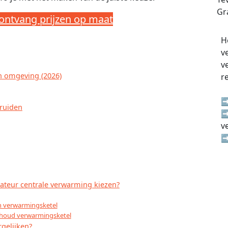
Gra
 ontvang prijzen op maat
H
v
v
en omgeving (2026)
r
➡
Truiden
➡
v
➡
lateur centrale verwarming kiezen?
en verwarmingsketel
erhoud verwarmingsketel
gelijken?