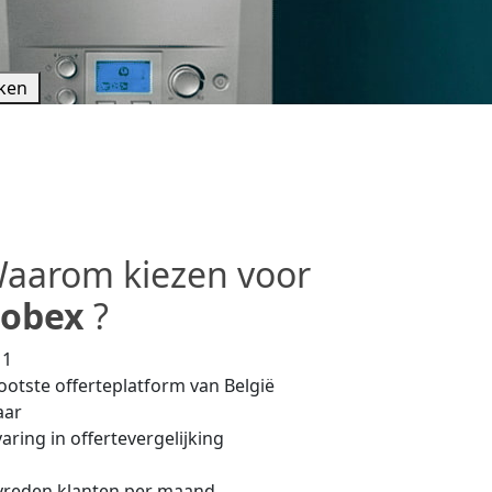
jken
aarom kiezen voor
obex
?
 1
ootste offerteplatform van België
aar
aring in offertevergelijking
vreden klanten per maand