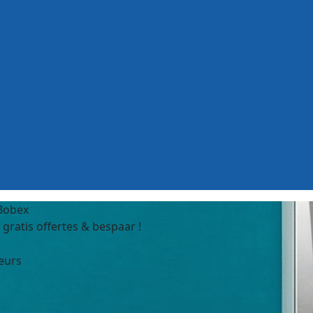
 Bobex
gratis offertes & bespaar !
teurs