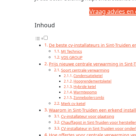
Vraag advies en
Inhoud
De beste cv-installateurs in Sint-Truiden 
MJ Technics
VDS GROUP
Prijs nieuwe centrale verwarming in Sint-
Soort centrale verwarming
Condensatieketel
Hoogrendementsketel
Hybride ketel
Warmtepomp
Zonneboilercombi
Merk cv-ketel
Waarom in Sint-Truiden een erkend instal
Cv-installateur voor plaatsing
Chauffagist in Sint-Truiden voor herstell
CV-installateur in Sint-Truiden voor ond
Hoe offertes voor centrale verwarming ver