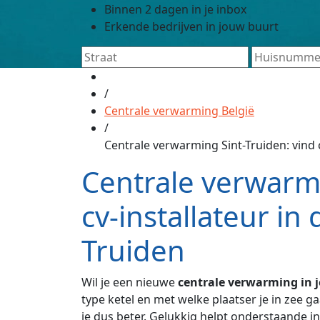
Binnen 2 dagen in je inbox
Erkende bedrijven in jouw buurt
/
Centrale verwarming België
/
Centrale verwarming Sint-Truiden: vind c
Centrale verwarmi
cv-installateur in 
Truiden
Wil je een nieuwe
centrale verwarming in je
type ketel en met welke plaatser je in zee g
je dus beter. Gelukkig helpt onderstaande i